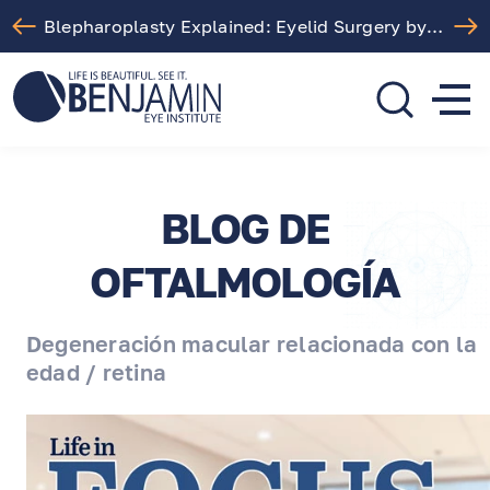
Blepharoplasty Explained: Eyelid Surgery by Dr. Arthur Benjamin in Los Angeles
310.275.5533
call or text
BLOG DE
OFTALMOLOGÍA
Degeneración macular relacionada con la
edad / retina