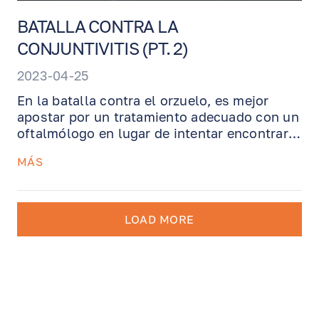
BATALLA CONTRA LA
CONJUNTIVITIS (PT. 2)
2023-04-25
En la batalla contra el orzuelo, es mejor
apostar por un tratamiento adecuado con un
oftalmólogo en lugar de intentar encontrar
el conjuro o el bollo adecuado. A menos que
MÁS
decida que tiene dos ojos y pueda permitirse
perder tiempo buscando la cura perfecta o
esperar a que se cure solo.
LOAD MORE