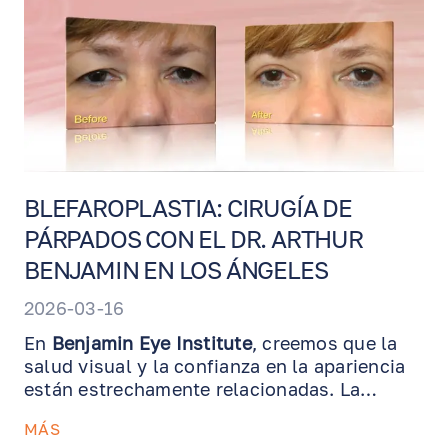
BLEFAROPLASTIA: CIRUGÍA DE
PÁRPADOS CON EL DR. ARTHUR
BENJAMIN EN LOS ÁNGELES
2026-03-16
En
Benjamin Eye Institute
, creemos que la
salud visual y la confianza en la apariencia
están estrechamente relacionadas. La
blefaroplastia
, también conocida como
MÁS
cirugía de párpados, es un procedimiento