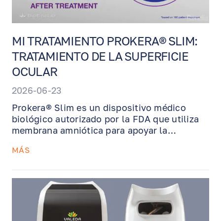
MI TRATAMIENTO PROKERA® SLIM:
TRATAMIENTO DE LA SUPERFICIE
OCULAR
2026-06-23
Prokera® Slim es un dispositivo médico
biológico autorizado por la FDA que utiliza
membrana amniótica para apoyar la
recuperación de la superficie ocular. Este
MÁS
tratamiento puede ayudar a reducir la
EN
RU
ES
inflamación, disminuir la cicatrización y
restaurar el tejido ocular dañado en
condiciones como queratitis, quemaduras
químicas, cicatrices corneales, defectos
epiteliales y ojo seco severo. Prokera se
coloca en el consultorio, se usa de forma