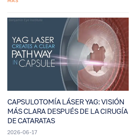
MÁS
retina y ayudar a preservar la función visual.
El procedimiento utiliza fotobiomodulación
— terapia de luz de baja intensidad con
longitudes de onda específicas — y se
realiza rápidamente, sin dolor, gotas,
inyecciones ni tiempo de recuperación.
CAPSULOTOMÍA LÁSER YAG: VISIÓN
MÁS CLARA DESPUÉS DE LA CIRUGÍA
DE CATARATAS
2026-06-17