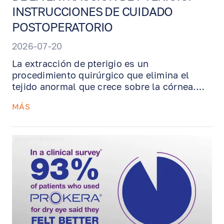
INSTRUCCIONES DE CUIDADO
POSTOPERATORIO
2026-07-20
La extracción de pterigio es un
procedimiento quirúrgico que elimina el
tejido anormal que crece sobre la córnea.
Según el caso, puede realizarse con
MÁS
autoinjerto conjuntival o injerto de
membrana amniótica para apoyar la
cicatrización y reducir el riesgo de
recurrencia. Esta guía explica qué esperar
después de la cirugía, cómo usar los
ungüentos y gotas recetados, por qué la
protección UV es esencial, cómo el manejo
del ojo seco ayuda a la recuperación y
cuándo comunicarse con nuestra oficina.