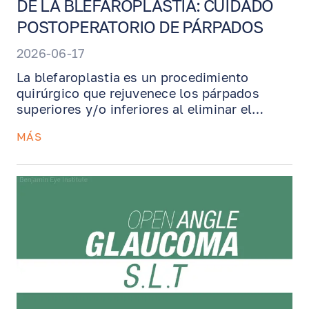
DE LA BLEFAROPLASTIA: CUIDADO
POSTOPERATORIO DE PÁRPADOS
2026-06-17
La blefaroplastia es un procedimiento
quirúrgico que rejuvenece los párpados
superiores y/o inferiores al eliminar el
exceso de piel, grasa y músculo. Esta guía
MÁS
de recuperación explica qué esperar
después de la cirugía de párpados,
incluyendo inflamación, moretones,
compresas frías, retiro de suturas,
restricciones de actividad e instrucciones
importantes para apoyar una recuperación
segura y el mejor resultado estético posible.