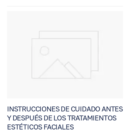
diseñado para eliminar el exceso de piel y
grasa en los párpados superiores y/o
inferiores. Esta cirugía puede ayudar a lograr
una mirada más abierta, descansada y
rejuvenecida. En algunos casos, también
puede mejorar el campo visual cuando la
piel del párpado superior interfiere con la
visión.
INSTRUCCIONES DE CUIDADO ANTES
Y DESPUÉS DE LOS TRATAMIENTOS
ESTÉTICOS FACIALES