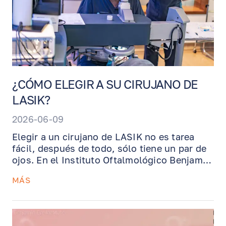
¿CÓMO ELEGIR A SU CIRUJANO DE
LASIK?
2026-06-09
Elegir a un cirujano de LASIK no es tarea
fácil, después de todo, sólo tiene un par de
ojos. En el Instituto Oftalmológico Benjamin,
nos enorgullece ofrecer la tecnología de
MÁS
última generación y las habilidades
quirúrgicas excepcionales del Dr. Benjamin.
¡Lea más para ver qué hace que nuestra
práctica se destaque!