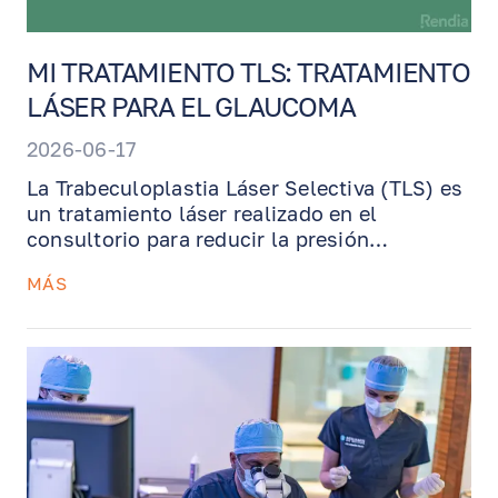
MI TRATAMIENTO TLS: TRATAMIENTO
LÁSER PARA EL GLAUCOMA
2026-06-17
La Trabeculoplastia Láser Selectiva (TLS) es
un tratamiento láser realizado en el
consultorio para reducir la presión
intraocular en pacientes con glaucoma o
MÁS
hipertensión ocular. Esta guía explica cómo
funciona la TLS, qué esperar durante el
procedimiento, cómo se utiliza la estrategia
de tratamiento de 180° del Dr. Benjamin, y
por qué la TLS puede ayudar a reducir o
retrasar la necesidad de gotas diarias para el
glaucoma.