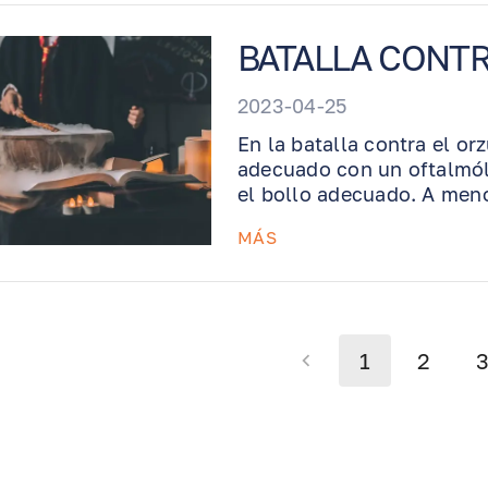
BATALLA CONTRA
2023-04-25
En la batalla contra el or
adecuado con un oftalmólo
el bollo adecuado. A men
permitirse perder tiempo 
MÁS
cure solo.
1
2