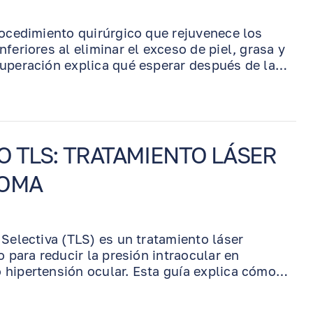
rocedimiento quirúrgico que rejuvenece los
feriores al eliminar el exceso de piel, grasa y
uperación explica qué esperar después de la
luyendo inflamación, moretones, compresas
restricciones de actividad e instrucciones
na recuperación segura y el mejor resultado
O TLS: TRATAMIENTO LÁSER
COMA
 Selectiva (TLS) es un tratamiento láser
o para reducir la presión intraocular en
hipertensión ocular. Esta guía explica cómo
rar durante el procedimiento, cómo se utiliza la
de 180° del Dr. Benjamin, y por qué la TLS