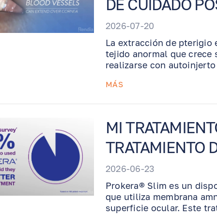
DE CUIDADO P
2026-07-20
La extracción de pterigio
tejido anormal que crece 
realizarse con autoinjert
para apoyar la cicatrizaci
MÁS
explica qué esperar despu
gotas recetados, por qué 
del ojo seco ayuda a la 
oficina.
MI TRATAMIENT
TRATAMIENTO D
2026-06-23
Prokera® Slim es un dispo
que utiliza membrana amni
superficie ocular. Este tr