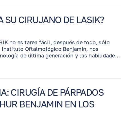
etrasar la necesidad de gotas diarias para el
A SU CIRUJANO DE LASIK?
SIK no es tarea fácil, después de todo, sólo
el Instituto Oftalmológico Benjamin, nos
cnología de última generación y las habilidades
 del Dr. Benjamin. ¡Lea más para ver qué hace
estaque!
A: CIRUGÍA DE PÁRPADOS
THUR BENJAMIN EN LOS