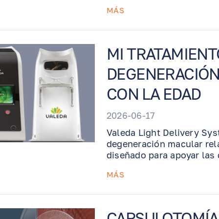
disminuir la cicatrización
MÁS
condiciones como queratit
defectos epiteliales y ojo
consultorio, se usa de for
Benjamin lo retira en una 
MI TRATAMIENT
DEGENERACIÓN
CON LA EDAD
2026-06-17
Valeda Light Delivery Sys
degeneración macular rel
diseñado para apoyar las c
función visual. El proced
MÁS
luz de baja intensidad co
rápidamente, sin dolor, g
CAPSULOTOMÍA 