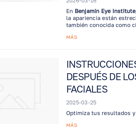
2026-03-16
En
Benjamin Eye Institute
la apariencia están estre
también conocida como ci
diseñado para eliminar el
MÁS
superiores y/o inferiores
más abierta, descansada 
puede mejorar el campo vi
interfiere con la visión.
INSTRUCCIONES
DESPUÉS DE LO
FACIALES
2025-03-25
Optimiza tus resultados y
MÁS