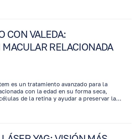
 y restaurar el tejido ocular dañado en
is, quemaduras químicas, cicatrices corneales,
 seco severo. Prokera se coloca en el
ma continua durante varios días y el Dr.
visita de seguimiento.
O CON VALEDA:
 MACULAR RELACIONADA
tem es un tratamiento avanzado para la
acionada con la edad en su forma seca,
élulas de la retina y ayudar a preservar la
imiento utiliza fotobiomodulación — terapia de
n longitudes de onda específicas — y se realiza
otas, inyecciones ni tiempo de recuperación.
LÁSER YAG: VISIÓN MÁS