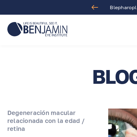
t Surgery
Blepharoplasty
BLO
Degeneración macular
relacionada con la edad /
retina