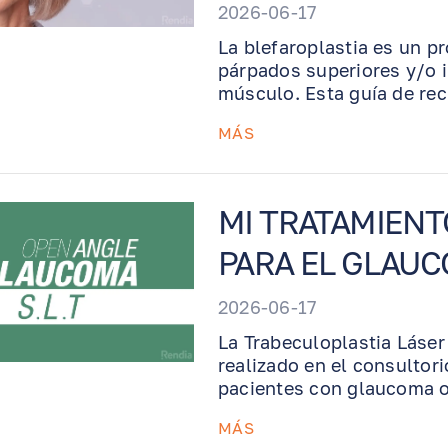
2026-06-17
La blefaroplastia es un p
párpados superiores y/o in
músculo. Esta guía de rec
cirugía de párpados, inc
MÁS
frías, retiro de suturas, 
importantes para apoyar u
estético posible.
MI TRATAMIENT
PARA EL GLAU
2026-06-17
La Trabeculoplastia Láser
realizado en el consultori
pacientes con glaucoma o 
funciona la TLS, qué espe
MÁS
estrategia de tratamiento 