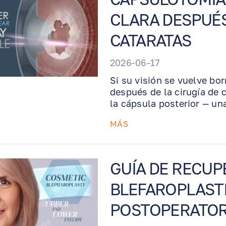
CLARA DESPUÉS
CATARATAS
2026-06-17
Si su visión se vuelve bo
después de la cirugía de 
la cápsula posterior — u
“catarata secundaria.” Es
MÁS
la catarata original. En B
realiza la capsulotomía l
rápidamente la cápsula opa
suturas, y ayudar a recup
GUÍA DE RECUP
BLEFAROPLASTI
POSTOPERATOR