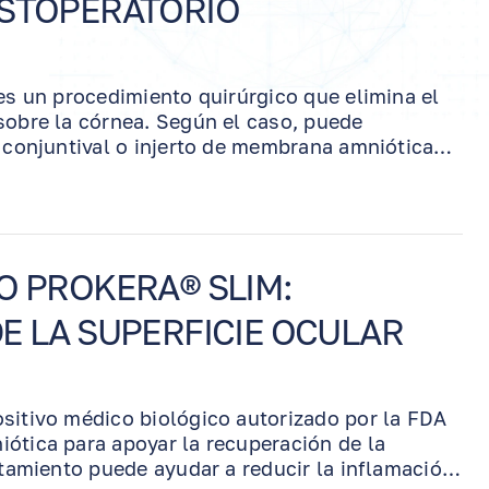
OSTOPERATORIO
 es un procedimiento quirúrgico que elimina el
sobre la córnea. Según el caso, puede
o conjuntival o injerto de membrana amniótica
ón y reducir el riesgo de recurrencia. Esta guía
és de la cirugía, cómo usar los ungüentos y
la protección UV es esencial, cómo el manejo
recuperación y cuándo comunicarse con nuestra
O PROKERA® SLIM:
E LA SUPERFICIE OCULAR
sitivo médico biológico autorizado por la FDA
ótica para apoyar la recuperación de la
atamiento puede ayudar a reducir la inflamación,