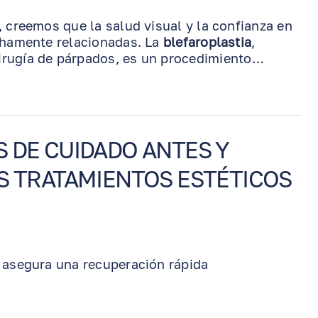
, creemos que la salud visual y la confianza en
chamente relacionadas. La
blefaroplastia
,
rugía de párpados, es un procedimiento
 exceso de piel y grasa en los párpados
. Esta cirugía puede ayudar a lograr una mirada
y rejuvenecida. En algunos casos, también
sual cuando la piel del párpado superior
 DE CUIDADO ANTES Y
S TRATAMIENTOS ESTÉTICOS
 asegura una recuperación rápida