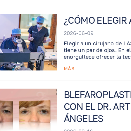
puede ayudar a reducir o r
glaucoma.
¿CÓMO ELEGIR 
2026-06-09
Elegir a un cirujano de LA
tiene un par de ojos. En 
enorgullece ofrecer la te
quirúrgicas excepcionales
MÁS
que nuestra práctica se d
BLEFAROPLASTI
CON EL DR. AR
ÁNGELES