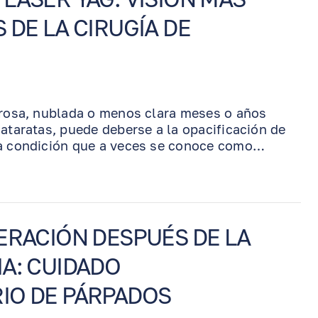
 DE LA CIRUGÍA DE
rrosa, nublada o menos clara meses o años
cataratas, puede deberse a la opacificación de
na condición que a veces se conoce como
 un cambio común y tratable, no el regreso de
enjamin Eye Institute, el Dr. Arthur Benjamin
áser YAG en el consultorio para despejar
ca detrás del lente artificial, sin incisiones ni
erar una visión más clara.
ERACIÓN DESPUÉS DE LA
A: CUIDADO
IO DE PÁRPADOS