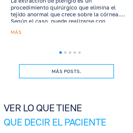
La extracción de pterigio es un
procedimiento quirúrgico que elimina el
tejido anormal que crece sobre la córnea.
Según el caso, puede realizarse con
autoinjerto conjuntival o injerto de
MÁS
membrana amniótica para apoyar la
cicatrización y reducir el riesgo de
recurrencia. Esta guía explica qué esperar
después de la cirugía, cómo usar los
ungüentos y gotas recetados, por qué la
protección UV es esencial, cómo el manejo
MÁS POSTS.
del ojo seco ayuda a la recuperación y
cuándo comunicarse con nuestra oficina.
VER LO QUE TIENE
QUE DECIR EL PACIENTE