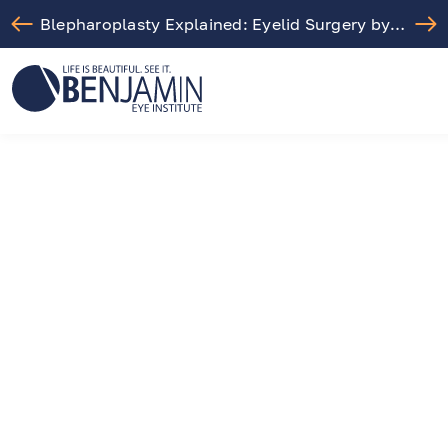
Blepharoplasty Explained: Eyelid Surgery by Dr. Arthur Benjamin in Los Angeles