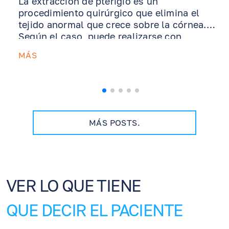
La extracción de pterigio es un
procedimiento quirúrgico que elimina el
tejido anormal que crece sobre la córnea.
Según el caso, puede realizarse con
autoinjerto conjuntival o injerto de
MÁS
membrana amniótica para apoyar la
cicatrización y reducir el riesgo de
recurrencia. Esta guía explica qué esperar
después de la cirugía, cómo usar los
ungüentos y gotas recetados, por qué la
protección UV es esencial, cómo el manejo
MÁS POSTS.
del ojo seco ayuda a la recuperación y
cuándo comunicarse con nuestra oficina.
VER LO QUE TIENE
QUE DECIR EL PACIENTE