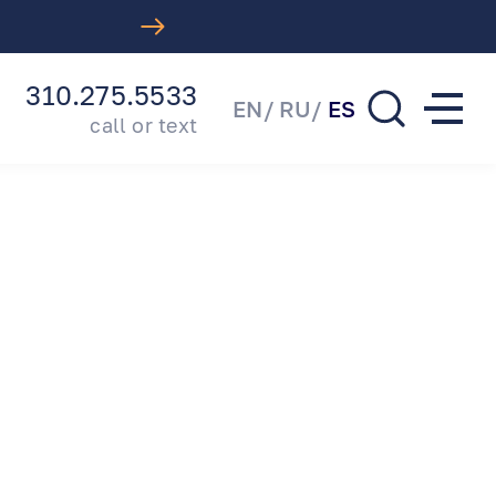
Introducing Our Comprehen
310.275.5533
EN
RU
ES
call or text