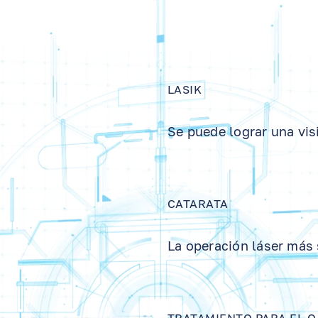
LASIK
Se puede lograr una vis
CATARATA
La operación láser más 