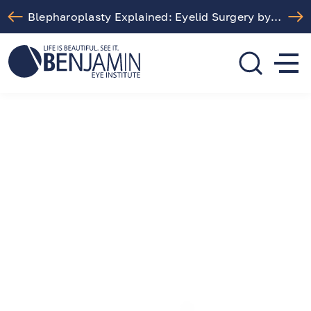
Blepharoplasty Explained: Eyelid Surgery by Dr. Arthur Benjamin in Los Angeles
310.275.5533
call or text