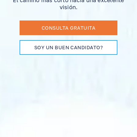
El camino más corto hacia una excelente
visión.
EN
RU
ES
CONSULTA GRATUITA
SOY UN BUEN CANDIDATO?