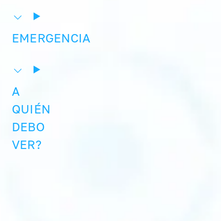
EMERGENCIA
A
QUIÉN
DEBO
VER?